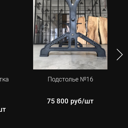
тка
Подстолье №16
75 800
руб/шт
шт