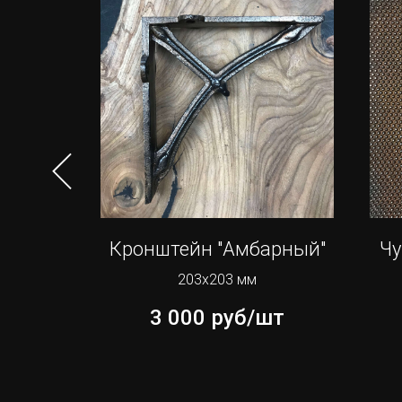
"Астер"
Кронштейн "Амбарный"
Чу
203х203 мм
шт
3 000
руб/шт