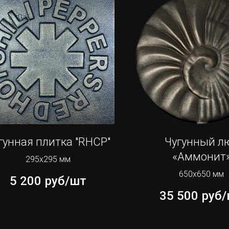
гунная плитка "RHCP"
Чугунный л
«Аммонит
295х295 мм
650х650 мм
5 200
руб/шт
35 500
руб