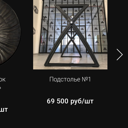
юк
Подстолье №1
»
69 500
руб/шт
/шт