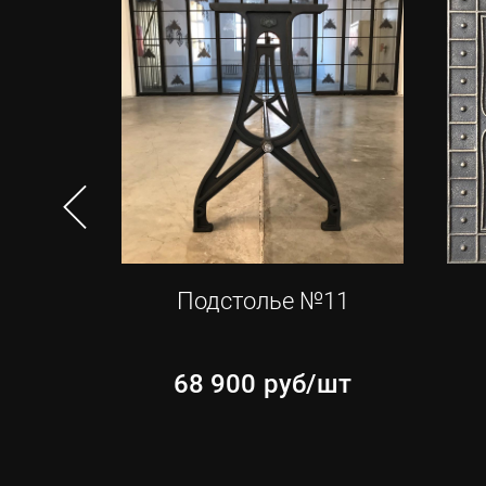
тка
Подстолье №11
68 900
руб/шт
шт