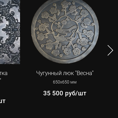
тка
Чугунный люк "Весна"
Чу
"
650х650 мм
155
35 500
руб/шт
шт