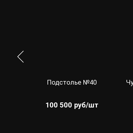
тка
Подстолье №40
Чу
"
100 500
руб/шт
шт