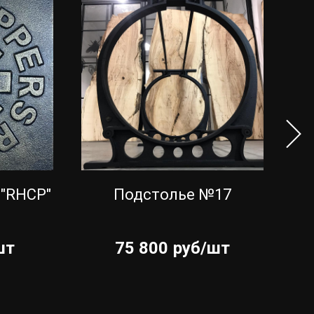
 "RHCP"
Подстолье №17
Чу
шт
75 800
руб/шт