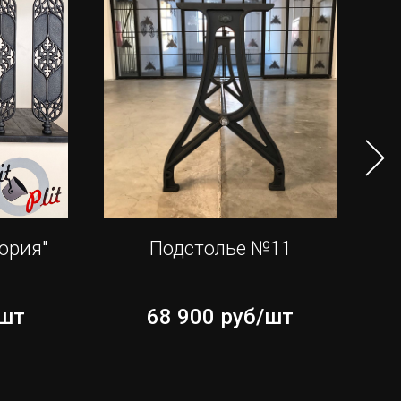
ория"
Подстолье №11
Чу
/шт
68 900
руб/шт