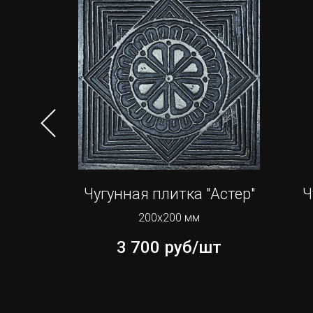
тоун”
Чугунная плитка "Астер"
Ч
200х200 мм
шт
3 700
руб/шт